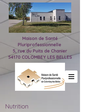
Maison de Santé
Pluriprofessionnelle
5, rue du Puits de Chanier
54170 COLOMBEY LES BELLES
Nutrition