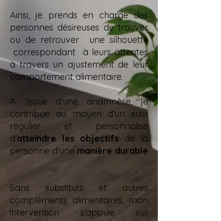
Ainsi, je prends en charge des
personnes désireuses de trouver
ou de retrouver une silhouette
correspondant à leurs attentes
à travers un ajustement de leur
comportement alimentaire.
A l’issue d’une anamnèse, je
contribue au moyen d’un suivi
régulier et personnalisé
d’
atteindre les objectifs
de la
personne d’une
manière durable
.
Sans substituts et autres
compléments alimentaires, mon
intervention s’appuie sur