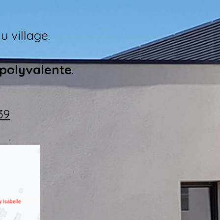
u village.
 polyvalente
.
39