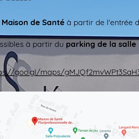
e
Maison de Santé
à partir de l'entrée d
ssibles à partir du
parking de la salle
tps://goo.gl/maps/gMJQf2mvWPt3SaH